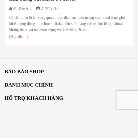
Mr Bảo Anh
24/04/2017
Có rất nhiếu bí ẩn xung quanh mục đích của hiện tượng cực khoái ở nữ giới
khiến cộng đồng khoa học phải đau đầu suốt hàng thế kỷ, bởi lẽ cực khoái
không đóng vai trò quan trọng với khả năng tái sin...
[Đọc tiếp...]
BẢO BẢO SHOP
DANH MỤC CHÍNH
HỔ TRỢ KHÁCH HÀNG
Facebook