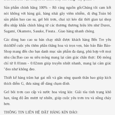
Sản phẩm chính hãng 100% – Rõ ràng nguồn gốcChúng tôi cam kết
nói không với hàng giả, hàng nhái gây viêm nhiễm, dị ứng.Toàn bộ
sản phẩm bao cao su, gel bôi trơn, chai xịt kéo dài thời gian tại shop
đều nhập khẩu chính hãng từ các thương thương hiệu lớn như Durex,
Sagami, Okamoto, Sasuke, Fieata...Giao hàng nhanh chóng.
Các dòng bao cao su bán chạy nhất được khách hàng Bến Tre yêu
thíchĐể cuộc yêu thêm phần thăng hoa và trọn vẹn, bảo bảo Bảo Bảo-
Shop mang đến cho bạn danh mục sản phẩm đa dạng, phù hợp với mọi
nhu cầu:Bao cao su siêu mỏng mang lại cảm giác chân thực: Độ mỏng
chỉ từ 0.01mm - 0.02mm giúp truyền nhiệt nhanh, mang lại cảm giác
"đeo như không đeo.
Thiết kế hàng trăm hạt gai nổi và gân sóng quanh thân bao giúp kích
thích điểm G, đưa nàng dễ dàng chạm đỉnh.
Gel bôi trơn cao cấp và nước hoa vùng kín: Giải tỏa tình trạng khô
hạn, tăng độ ẩm mượt tự nhiên, giúp cuộc yêu trơn tru và nồng cháy
hơn.
THÔNG TIN LIÊN HỆ ĐẶT HÀNG KÍN ĐÁO: