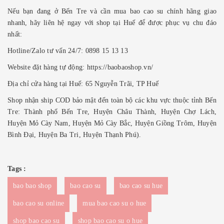
Nếu bạn đang ở Bến Tre và cần mua bao cao su chính hãng giao
nhanh, hãy liên hệ ngay với shop tại Huế để được phục vụ chu đáo
nhất:
Hotline/Zalo tư vấn 24/7: 0898 15 13 13
Website đặt hàng tự động:
https://baobaoshop.vn/
Địa chỉ cửa hàng tại Huế: 65 Nguyễn Trãi, TP Huế
Shop nhận ship COD bảo mật đến toàn bộ các khu vực thuộc tỉnh Bến
Tre: Thành phố Bến Tre, Huyện Châu Thành, Huyện Chợ Lách,
Huyện Mỏ Cày Nam, Huyện Mỏ Cày Bắc, Huyện Giồng Trôm, Huyện
Bình Đại, Huyện Ba Tri, Huyện Thạnh Phú).
Tags :
bao bao shop
bao cao su
bao cao su hue
bao cao su online
mua bao cao su o hue
shop bao cao su
shop bao cao su o hue