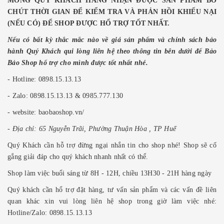
MONG QUÝ KHÁCH HÀNG NHẬN ĐƯỢC SẢN PHẨM BÕ
CHÚT THỜI GIAN ĐỂ KIỂM TRA VÀ PHẢN HỒI KHIẾU NẠI
(NẾU CÓ) ĐỂ SHOP ĐƯỢC HỔ TRỢ TỐT NHẤT.
Nếu có bất kỳ thắc mắc nào về giá sản phẩm và chính sách bảo
hành Quý Khách qui lòng liên hệ theo thông tin bên dưới để Bảo
Bảo Shop hổ trợ cho mình được tốt nhất nhé.
- Hotline: 0898.15.13.13
- Zalo: 0898.15.13.13 & 0985.777.130
- website: baobaoshop.vn/
- Địa chỉ: 65 Nguyễn Trãi, Phường Thuận Hòa , TP Huế
Quý Khách cần hỗ trợ đừng ngại nhắn tin cho shop nhé! Shop sẽ cố
gắng giải đáp cho quý khách nhanh nhất có thể.
Shop làm việc buổi sáng từ 8H - 12H, chiều 13H30 - 21H hàng ngày
Quý khách cần hổ trợ đặt hàng, tư vấn sản phẩm và các vấn đề liên
quan khác xin vui lòng liên hệ shop trong giờ làm việc nhé:
Hotline/Zalo: 0898.15.13.13