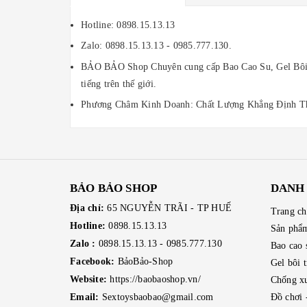
Hotline: 0898.15.13.13
Zalo: 0898.15.13.13 - 0985.777.130.
BẢO BẢO Shop Chuyên cung cấp Bao Cao Su, Gel Bôi 
tiếng trên thế giới.
Phương Châm Kinh Doanh: Chất Lượng Khẳng Định
BẢO BẢO SHOP
DANH
Địa chỉ:
65 NGUYỄN TRÃI - TP HUẾ
Trang c
Hotline:
0898.15.13.13
Sản phẩ
Zalo :
0898.15.13.13
-
0985.777.130
Bao cao 
Facebook:
BảoBảo-Shop
Gel bôi 
Website:
https://baobaoshop.vn/
Chống xu
Email:
Sextoysbaobao@gmail.com
Đồ chơi 