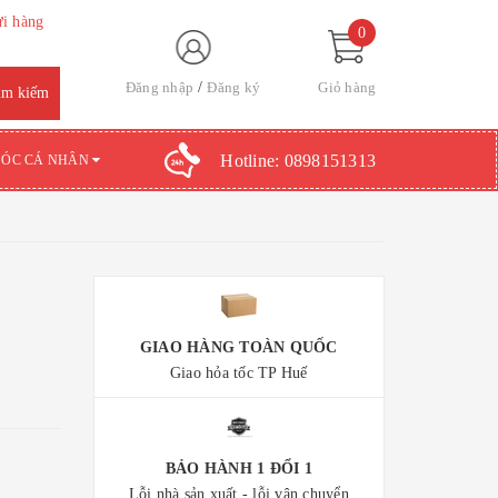
ửi hàng
0
Đăng nhập
Đăng ký
Giỏ hàng
Hotline:
0898151313
SÓC CÁ NHÂN
GIAO HÀNG TOÀN QUỐC
Giao hỏa tốc TP Huế
BẢO HÀNH 1 ĐỔI 1
Lỗi nhà sản xuất - lỗi vận chuyển