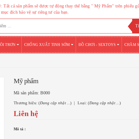
: Tất cả sản phẩm sẽ được tự động thay thế bằng " Mỹ Phẩm" trên phiếu g
mục đích bảo vệ sự riêng tư của bạn.
BÔI TRƠN
CHỐNG XUẤT TINH SỚM
ĐỒ CHƠI - SEXTOYS
CHĂM 
Mỹ phẩm
Mã sản phẩm:
B000
Thương hiệu: (
Đang cập nhật ...
)
Loại: (
Đang cập nhật ...
)
Liên hệ
Mô tả :