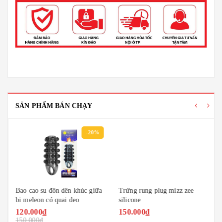
SẢN PHẨM BÁN CHẠY
-20%
Bao cao su đôn dên khúc giữa
Trứng rung plug mizz zee
bi meleon có quai đeo
silicone
120.000₫
150.000₫
150.000₫