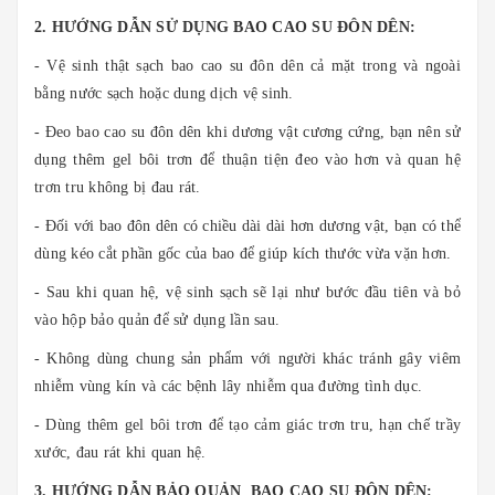
2. HƯỚNG DẪN SỬ DỤNG BAO CAO SU ĐÔN DÊN:
- Vệ sinh thật sạch bao cao su đôn dên cả mặt trong và ngoài
bằng nước sạch hoặc dung dịch vệ sinh.
- Đeo bao cao su đôn dên khi dương vật cương cứng, bạn nên sử
dụng thêm gel bôi trơn để thuận tiện đeo vào hơn và quan hệ
trơn tru không bị đau rát.
- Đối với bao đôn dên có chiều dài dài hơn dương vật, bạn có thể
dùng kéo cắt phần gốc của bao để giúp kích thước vừa vặn hơn.
- Sau khi quan hệ, vệ sinh sạch sẽ lại như bước đầu tiên và bỏ
vào hộp bảo quản để sử dụng lần sau.
- Không dùng chung sản phẩm với người khác tránh gây viêm
nhiễm vùng kín và các bệnh lây nhiễm qua đường tình dục.
- Dùng thêm gel bôi trơn để tạo cảm giác trơn tru, hạn chế trầy
xước, đau rát khi quan hệ.
3. HƯỚNG DẪN BẢO QUẢN BAO CAO SU ĐÔN DÊN: