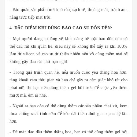
- Bảo quản sản phẩm nơi khô ráo, sạch sẽ, thoáng mát, tránh ánh
nắng trực tiếp mặt trời.
4. ĐĂC ĐIỂM KHI DÙNG BAO CAO SU ĐÔN DÊN:
- Mọi người đang lo lắng về kiểu dáng bề mặt bao đôn dên có
thể đau rát khi quan hệ, điều này sẽ không thể xảy ra khi 100%
làm từ silicon và cao su từ thiên nhiên nên vô cùng mềm mại sẽ
không gây đau rát như bạn nghĩ.
- Trong quá trình quan hệ, nếu muốn cuộc yêu thăng hoa hơn,
tăng khoái cảm thời gian và hạn chế gây ra cảm giác khô rát cho
phái nữ, thì bạn nên dùng thêm gel bôi trơn để cuộc yêu thêm
mượt mà, êm ái nhé.
- Ngoài ra bạn còn có thể dùng thêm các sản phẩm chai xịt, kem
thoa chống xuất tinh sớm để kéo dài thêm thời gian quan hệ lâu
hơn.
- Để màn dạo đầu thêm thăng hoa, bạn có thể dùng thêm gel bôi