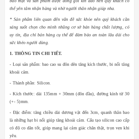
bảo mật và sản phẩm được đóng gói kín đáo nên quý khách có
thể yên tâm nhận hàng và nhờ người thân nhận giúp nha.
* Sản phẩm liên quan đến vấn đề sức khỏe nên quý khách cần
sáng suốt chọn cho mình nhũng cơ sở bán hàng chất lượng, có
uy tín, địa chỉ bán hàng cụ thể để đảm bảo an toàn lâu dài cho
sức khẻo người dùng.
1. THÔNG TIN CHI TIẾT.
- Loại sản phẩm: bao cao su đôn dên tăng kích thước, bi nổi tăng
khoái cảm.
- Thành phần: Silicon.
- Kích thước: dài 135mm + 30mm (đôn đầu), đường kính từ 30
(+- 5)mm.
- Đặc điểm: tăng chiều dài dương vật đến 3cm, quanh thân bao
là những hạt bi nổi giúp tăng khoái cảm. Cấu tạo silicon cao cấp
có độ co dãn tốt, giúp mang lại cảm giác chân thật, trọn vẹn khi
yêu.