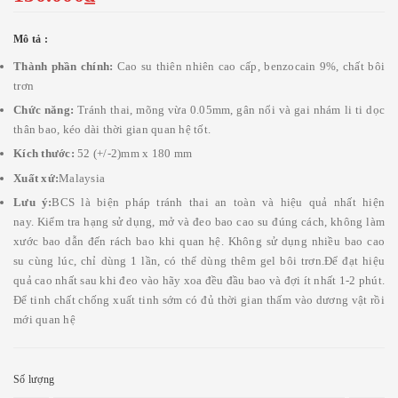
Mô tả :
Thành phần chính:
Cao su thiên nhiên cao cấp, benzocain 9%, chất bôi
trơn
Chức năng:
Tránh thai, mõng vừa 0.05mm, gân nổi và gai nhám li ti dọc
thân bao, kéo dài thời gian quan hệ tốt.
Kích thước:
52 (+/-2)mm x 180 mm
Xuất xứ:
Malaysia
Lưu ý:
BCS là biện pháp tránh thai an toàn và hiệu quả nhất hiện
nay. Kiểm tra hạng sử dụng, mở và đeo bao cao su đúng cách, không làm
xước bao dẫn đến rách bao khi quan hệ. Không sử dụng nhiều bao cao
su cùng lúc, chỉ dùng 1 lần, có thể dùng thêm gel bôi trơn.Để đạt hiệu
quả cao nhất sau khi đeo vào hãy xoa đều đầu bao và đợi ít nhất 1-2 phút.
Để tinh chất chống xuất tinh sớm có đủ thời gian thấm vào dương vật rồi
mới quan hệ
Số lượng