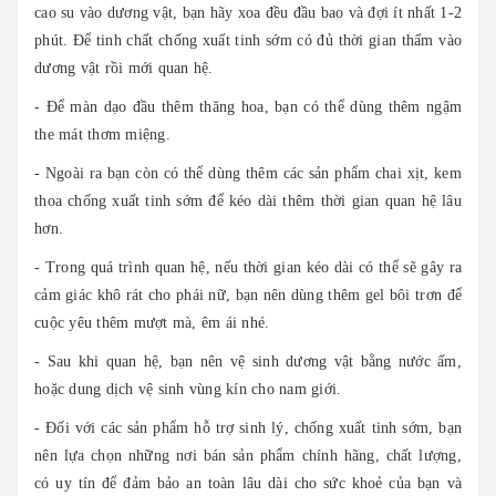
cao su vào dương vật, bạn hãy xoa đều đầu bao và đợi ít nhất 1-2
phút. Để tinh chất chống xuất tinh sớm có đủ thời gian thấm vào
dương vật rồi mới quan hệ.
- Để màn dạo đầu thêm thăng hoa, bạn có thể dùng thêm ngậm
the mát thơm miệng.
- Ngoài ra bạn còn có thể dùng thêm các sản phẩm chai xịt, kem
thoa chống xuất tinh sớm để kéo dài thêm thời gian quan hệ lâu
hơn.
- Trong quá trình quan hệ, nếu thời gian kéo dài có thể sẽ gây ra
cảm giác khô rát cho phái nữ, bạn nên dùng thêm gel bôi trơn để
cuộc yêu thêm mượt mà, êm ái nhé.
- Sau khi quan hệ, bạn nên vệ sinh dương vật bằng nước ấm,
hoặc dung dịch vệ sinh vùng kín cho nam giới.
- Đối với các sản phẩm hỗ trợ sinh lý, chống xuất tinh sớm, bạn
nên lựa chọn những nơi bán sản phẩm chính hãng, chất lượng,
có uy tín để đảm bảo an toàn lâu dài cho sức khoẻ của bạn và