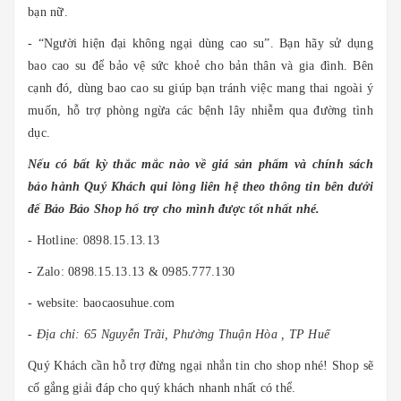
bạn nữ.
- “Người hiện đại không ngại dùng cao su”. Bạn hãy sử dụng
bao cao su để bảo vệ sức khoẻ cho bản thân và gia đình. Bên
cạnh đó, dùng bao cao su giúp bạn tránh việc mang thai ngoài ý
muốn, hỗ trợ phòng ngừa các bệnh lây nhiễm qua đường tình
dục.
Nếu có bất kỳ thắc mắc nào về giá sản phẩm và chính sách
bảo hành Quý Khách qui lòng liên hệ theo thông tin bên dưới
để Bảo Bảo Shop hổ trợ cho mình được tốt nhất nhé.
- Hotline: 0898.15.13.13
- Zalo: 0898.15.13.13 & 0985.777.130
- website: baocaosuhue.com
- Địa chỉ: 65 Nguyễn Trãi, Phường Thuận Hòa , TP Huế
Quý Khách cần hỗ trợ đừng ngại nhắn tin cho shop nhé! Shop sẽ
cố gắng giải đáp cho quý khách nhanh nhất có thể.