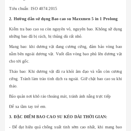
Tiêu chuẩn: ISO 4074:2015
2. Hướng dẫn sử dụng Bao cao su Maxxmen 5 in 1 Prolong
Kiểm tra bao cao su còn nguyên vỏ, nguyên bao. Không sử dụng
những bao đã bị rách, bị thủng dù rất nhỏ.
Mang bao: khi dương vật đang cương cứng, đảm bảo vòng bao
nằm bên ngoài dương vật. Vuốt dần vòng bao phủ lên dương vật
cho tới gốc.
Tháo bao: Khi dương vật đã ra khỏi âm đạo và vẫn còn cương
cứng. Tránh làm trào tinh dịch ra ngoài. Giữ chặt bao cao su khi
tháo.
Bảo quản nơi khô ráo thoáng mát, tránh ánh nắng trực tiếp
Để xa tầm tay trẻ em.
3. ĐẶC ĐIỂM BAO CAO SU KÉO DÀI THỜI GIAN:
- Để đạt hiệu quả chống xuất tinh sớm cao nhất, khi mang bao