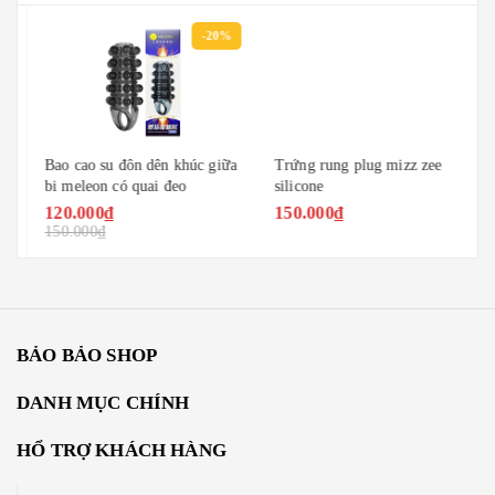
-20%
Bao cao su đôn dên khúc giữa
Trứng rung plug mizz zee
bi meleon có quai đeo
silicone
120.000₫
150.000₫
150.000₫
BẢO BẢO SHOP
DANH MỤC CHÍNH
HỔ TRỢ KHÁCH HÀNG