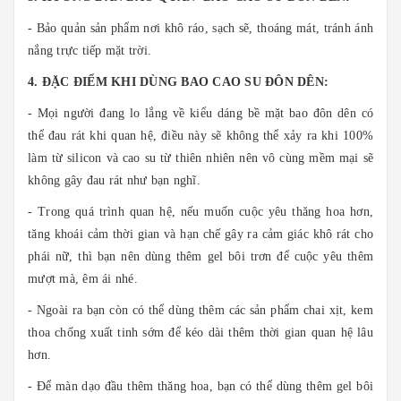
- Bảo quản sản phẩm nơi khô ráo, sạch sẽ, thoáng mát, tránh ánh
nắng trực tiếp mặt trời.
4. ĐẶC ĐIỂM KHI DÙNG BAO CAO SU ĐÔN DÊN:
- Mọi người đang lo lắng về kiểu dáng bề mặt bao đôn dên có
thể đau rát khi quan hệ, điều này sẽ không thể xảy ra khi 100%
làm từ silicon và cao su từ thiên nhiên nên vô cùng mềm mại sẽ
không gây đau rát như bạn nghĩ.
- Trong quá trình quan hệ, nếu muốn cuộc yêu thăng hoa hơn,
tăng khoái cảm thời gian và hạn chế gây ra cảm giác khô rát cho
phái nữ, thì bạn nên dùng thêm gel bôi trơn để cuộc yêu thêm
mượt mà, êm ái nhé.
- Ngoài ra bạn còn có thể dùng thêm các sản phẩm chai xịt, kem
thoa chống xuất tinh sớm để kéo dài thêm thời gian quan hệ lâu
hơn.
- Để màn dạo đầu thêm thăng hoa, bạn có thể dùng thêm gel bôi