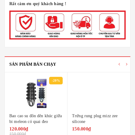
Rất cảm ơn quý khách hàng !
SẢN PHẨM BÁN CHẠY
-20%
Bao cao su đôn dên khúc giữa
Trứng rung plug mizz zee
bi meleon có quai đeo
silicone
120.000₫
150.000₫
150.000₫