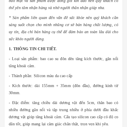
bảo mật và sản phẩm được đóng gói kín đáo nên quý khách có
thể yên tâm nhận hàng và nhờ người thân nhận giúp nha.
* Sản phẩm liên quan đến vấn đề sức khỏe nên quý khách cần
sáng suốt chọn cho mình nhũng cơ sở bán hàng chất lượng, có
uy tín, địa chỉ bán hàng cụ thể để đảm bảo an toàn lâu dài cho
sức khẻo người dùng.
1. THÔNG TIN CHI TIẾT.
- Loại sản phẩm: bao cao su đôn dên tăng kích thước, gân nổi
tăng khoái cảm.
- Thành phần: Silicon màu da cao cấp
- Kích thước: dài 155mm + 35mm (đôn đầu), đường kính từ
30mm.
- Đặc điểm: tăng chiều dài dương vật đến 5cm, thân bao có
nhiều đường gân nổi và tập trung nhiều ở phía dưới đầu khấc
dương vật giúp tăng khoái cảm. Cấu tạo silicon cao cấp có độ co
dãn tốt, giúp mang lại cảm giác chân thật, trọn vẹn khi yêu.