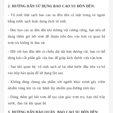
2. HƯỚNG DẪN SỬ DỤNG BAO CAO SU ĐÔN DÊN:
- Vệ sinh thật sạch bao cao su đôn dên cả mặt trong và ngoài
bằng nước sạch hoặc dung dịch vệ sinh.
- Đeo bao cao su đôn dên khi dương vật cương cứng, bạn nên sử
dụng thêm gel bôi trơn để thuận tiện đeo vào hơn và quan hệ
trơn tru không bị đau rát.
- Đối với bao đôn dên có chiều dài dài hơn dương vật, bạn có thể
dùng kéo cắt phần gốc của bao để giúp kích thước vừa vặn hơn.
- Sau khi quan hệ, vệ sinh sạch sẽ lại như bước đầu tiên và bỏ
vào hộp bảo quản để sử dụng lần sau.
- Không dùng chung sản phẩm với người khác tránh gây viêm
nhiễm vùng kín và các bệnh lây nhiễm qua đường tình dục.
- Dùng thêm gel bôi trơn để tạo cảm giác trơn tru, hạn chế trầy
xước, đau rát khi quan hệ.
3. HƯỚNG DẪN BẢO QUẢN BAO CAO SU ĐÔN DÊN: