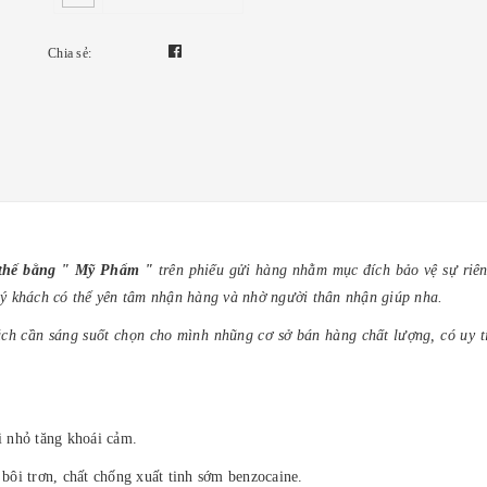
Chia sẻ:
y thế bằng " Mỹ Phẩm "
trên phiếu gửi hàng nhằm mục đích bảo vệ sự riên
ý khách có thể yên tâm nhận hàng và nhờ người thân nhận giúp nha.
ch cần sáng suốt chọn cho mình nhũng cơ sở bán hàng chất lượng, có uy tí
i nhỏ tăng khoái cảm.
 bôi trơn, chất chống xuất tinh sớm benzocaine.