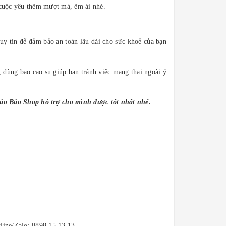
ể cuộc yêu thêm mượt mà, êm ái nhé.
uy tín để đảm bảo an toàn lâu dài cho sức khoẻ của bạn
 dùng bao cao su giúp bạn tránh việc mang thai ngoài ý
Bảo Bảo Shop hổ trợ cho mình được tốt nhất nhé.
tline/Zalo: 0898.15.13.13