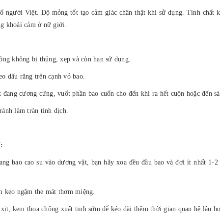
người Việt. Độ mỏng tốt tạo cảm giác chân thật khi sử dụng. Tinh chất k
ng khoái cảm ở nữ giới.
ồng không bị thủng, xẹp và còn hạn sử dụng.
eo dấu răng trên cạnh vỏ bao.
t đang cương cứng, vuốt phần bao cuốn cho đến khi ra hết cuộn hoặc đến sá
ránh làm tràn tinh dịch.
N:
ang bao cao su vào dương vật, bạn hãy xoa đều đầu bao và đợi ít nhất 1-2 
êm kẹo ngậm the mát thơm miệng.
xịt, kem thoa chống xuất tinh sớm để kéo dài thêm thời gian quan hệ lâu h