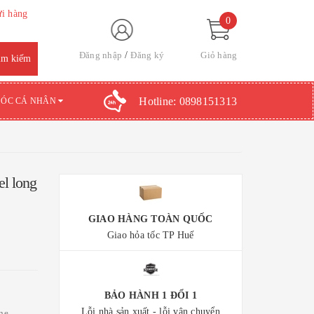
ửi hàng
0
Đăng nhập
Đăng ký
Giỏ hàng
Hotline:
0898151313
SÓC CÁ NHÂN
el long
GIAO HÀNG TOÀN QUỐC
Giao hỏa tốc TP Huế
BẢO HÀNH 1 ĐỔI 1
Lỗi nhà sản xuất - lỗi vận chuyển
ine