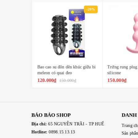
-20%
-20%
one meleon nấm
Bao cao su đôn dên khúc giữa bi
Trứng rung plug 
meleon có quai đeo
silicone
120.000₫
150.000₫
00₫
150.000₫
BẢO BẢO SHOP
DANH
Địa chỉ:
65 NGUYỄN TRÃI - TP HUẾ
Trang c
Hotline:
0898.15.13.13
Sản phẩ