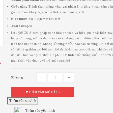
Chức năng:
Tránh thai, mõng vừa, gai nhám li ti tăng khoái cảm cả
giác mới mẽ khi yêu, kèo dài thời gian quan hệ vừa
Kích thước:
53(+/-2)mm x 180 mm
Xuất xứ:
Japan
Lưu ý:
BCS là biện pháp tránh thai an toàn và hiệu quả nhất hiện nay
hạng sử dụng, mở và đeo bao cao su đúng cách, không làm xước ba
rách bao khi quan hệ. Không sử dụng nhiều bao cao su cùng lúc, chỉ d
có thể dùng thêm gel bôi trơn. Để đạt hiệu quả cao nhất sau khi đeo v
đều đầu bao và đợi ít nhất 1-2 phút. Để tinh chất chống xuất tinh sớm 
gian thấm vào dương vật rồi mới quan hệ
Số lượng
-
+
THÊM VÀO GIỎ HÀNG
Thêm vào yêu thích