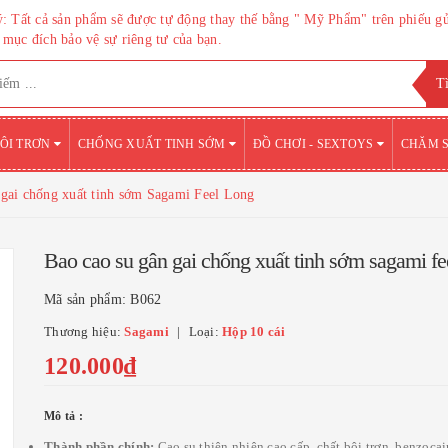
: Tất cả sản phẩm sẽ được tự động thay thế bằng " Mỹ Phẩm" trên phiếu g
mục đích bảo vệ sự riêng tư của bạn.
BÔI TRƠN
CHỐNG XUẤT TINH SỚM
ĐỒ CHƠI - SEXTOYS
CHĂM 
 gai chống xuất tinh sớm Sagami Feel Long
Bao cao su gân gai chống xuất tinh sớm sagami fe
Mã sản phẩm:
B062
Thương hiệu:
Sagami
Loại:
Hộp 10 cái
120.000₫
Mô tả :
Thành phần chính:
Cao su thiên nhiên cao cấp, chất bôi trơn, benzoca