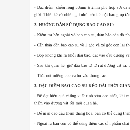
- Đặc điểm: chiều rộng 53mm ± 2mm phù hợp với đa số 
giới. Thiết kế có nhiều gai nhỏ trên bề mặt bao giúp tă
2. HƯỚNG DẪN SỬ DỤNG BAO CAO SU:
- Kiểm tra bên ngoài vỏ bao cao su, đảm bảo còn độ ph
- Cẩn thận dồn bao cao su về 1 góc và xé góc còn lại th
- Bóp không khí ra khỏi đầu bao, đặt vào đầu dương vậ
- Sau khi quan hệ, giữ đầu bao từ từ rút dương vật ra, t
- Thắt nút miệng bao và bỏ vào thùng rác.
3. ĐẶC ĐIỂM BAO CAO SU KÉO DÀI THỜI GIA
- Để đạt hiệu quả chống xuất tinh sớm cao nhất, khi m
thấm vào dương vật rồi mới quan hệ.
- Để màn dạo đầu thêm thăng hoa, bạn có thể dùng th
- Ngoài ra bạn còn có thể dùng thêm các sản phẩm chai 