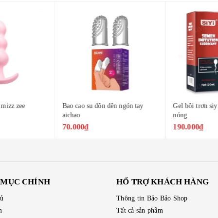
mizz zee
Bao cao su đôn dên ngón tay
Gel bôi trơn siy
aichao
nóng
70.000₫
190.000₫
 MỤC CHÍNH
HỔ TRỢ KHÁCH HÀNG
hủ
Thông tin Bảo Bảo Shop
m
Tất cả sản phẩm