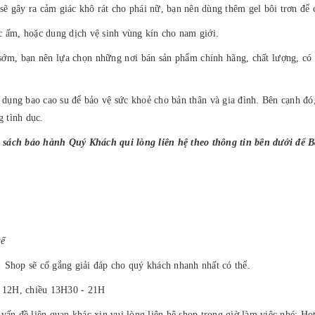
ể sẽ gây ra cảm giác khô rát cho phái nữ, bạn nên dùng thêm gel bôi trơn đ
c ấm, hoặc dung dịch vệ sinh vùng kín cho nam giới.
h sớm, bạn nên lựa chọn những nơi bán sản phẩm chính hãng, chất lượng, có 
 dụng bao cao su để bảo vệ sức khoẻ cho bản thân và gia đình. Bên cạnh đó,
 tình dục.
 sách bảo hành Quý Khách qui lòng liên hệ theo thông tin bên dưới để 
uế
 Shop sẽ cố gắng giải đáp cho quý khách nhanh nhất có thể.
- 12H, chiều 13H30 - 21H
vấn đề liên quan khác xin vui lòng liên hệ shop trong giờ làm việc nhé: Ho