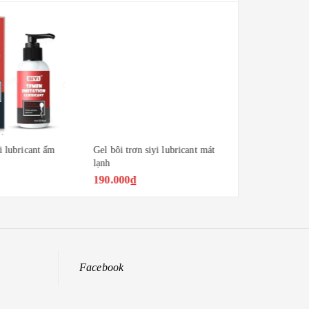
i lubricant ấm
Gel bôi trơn siyi lubricant mát
Gel bôi trơn si
lạnh
lubricant hươn
190.000₫
190.000₫
Facebook