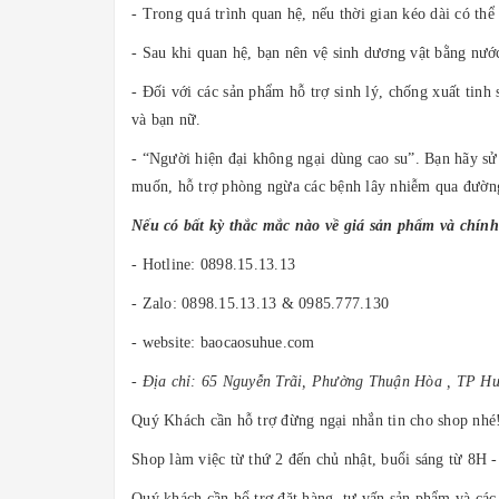
- Trong quá trình quan hệ, nếu thời gian kéo dài có th
- Sau khi quan hệ, bạn nên vệ sinh dương vật bằng nướ
- Đối với các sản phẩm hỗ trợ sinh lý, chống xuất tin
và bạn nữ.
- “Người hiện đại không ngại dùng cao su”. Bạn hãy sử
muốn, hỗ trợ phòng ngừa các bệnh lây nhiễm qua đường
Nếu có bất kỳ thắc mắc nào về giá sản phẩm và chính
- Hotline: 0898.15.13.13
- Zalo: 0898.15.13.13 & 0985.777.130
- website: baocaosuhue.com
- Địa chỉ: 65 Nguyễn Trãi, Phường Thuận Hòa , TP H
Quý Khách cần hỗ trợ đừng ngại nhắn tin cho shop nhé!
Shop làm việc từ thứ 2 đến chủ nhật, buổi sáng từ 8H 
Quý khách cần hổ trợ đặt hàng, tư vấn sản phẩm và các 