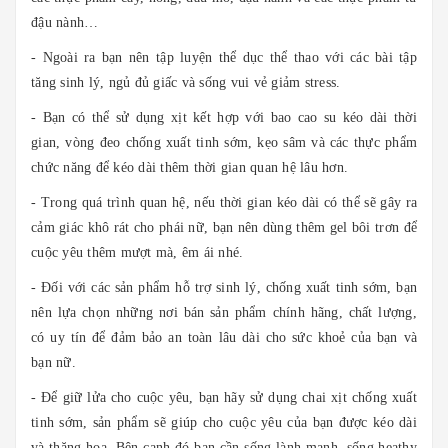
đậu nành…
- Ngoài ra bạn nên tập luyện thể dục thể thao với các bài tập
tăng sinh lý, ngủ đủ giấc và sống vui vẻ giảm stress.
- Bạn có thể sử dụng xịt kết hợp với bao cao su kéo dài thời
gian, vòng đeo chống xuất tinh sớm, kẹo sâm và các thực phẩm
chức năng để kéo dài thêm thời gian quan hệ lâu hơn.
- Trong quá trình quan hệ, nếu thời gian kéo dài có thể sẽ gây ra
cảm giác khô rát cho phái nữ, bạn nên dùng thêm gel bôi trơn để
cuộc yêu thêm mượt mà, êm ái nhé.
- Đối với các sản phẩm hỗ trợ sinh lý, chống xuất tinh sớm, bạn
nên lựa chọn những nơi bán sản phẩm chính hãng, chất lượng,
có uy tín để đảm bảo an toàn lâu dài cho sức khoẻ của bạn và
bạn nữ.
- Để giữ lửa cho cuộc yêu, bạn hãy sử dụng chai xịt chống xuất
tinh sớm, sản phẩm sẽ giúp cho cuộc yêu của bạn được kéo dài
và thăng hoa. Bên cạnh đó bạn cần sống lành mạnh, sống heathy