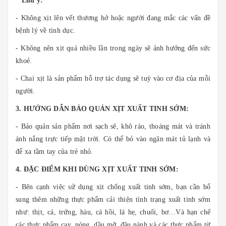
* Lưu ý:
- Không xịt lên vết thương hở hoặc người đang mắc các vấn đề
bệnh lý về tình dục.
- Không nên xịt quá nhiều lần trong ngày sẽ ảnh hưởng đến sức
khoẻ.
- Chai xịt là sản phẩm hỗ trợ tác dụng sẽ tuỳ vào cơ địa của mỗi
người.
3. HƯỚNG DẪN BẢO QUẢN XỊT XUẤT TINH SỚM:
- Bảo quản sản phẩm nơi sạch sẽ, khô ráo, thoáng mát và tránh
ánh nắng trực tiếp mặt trời. Có thể bỏ vào ngăn mát tủ lạnh và
để xa tầm tay của trẻ nhỏ.
4. ĐẶC ĐIỂM KHI DÙNG XỊT XUẤT TINH SỚM:
- Bên cạnh việc sử dụng xịt chống xuất tinh sớm, bạn cần bổ
sung thêm những thực phẩm cải thiện tình trạng xuất tinh sớm
như: thịt, cá, trứng, hàu, cá hồi, lá hẹ, chuối, bơ…Và hạn chế
các thực phẩm cay, nóng, dầu mỡ, đậu nành và các thực phẩm từ