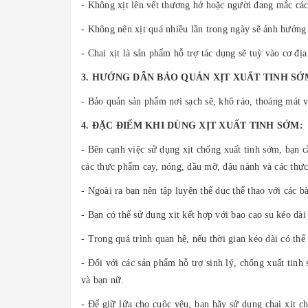
- Không xịt lên vết thương hở hoặc người đang mắc các
- Không nên xịt quá nhiều lần trong ngày sẽ ảnh hưởng
- Chai xịt là sản phẩm hỗ trợ tác dụng sẽ tuỳ vào cơ đị
3. HƯỚNG DẪN BẢO QUẢN XỊT XUẤT TINH SỚ
- Bảo quản sản phẩm nơi sạch sẽ, khô ráo, thoáng mát và
4. ĐẶC ĐIỂM KHI DÙNG XỊT XUẤT TINH SỚM:
- Bên cạnh việc sử dụng xịt chống xuất tinh sớm, bạn c
các thực phẩm cay, nóng, dầu mỡ, đậu nành và các th
- Ngoài ra bạn nên tập luyện thể dục thể thao với các bà
- Bạn có thể sử dụng xịt kết hợp với bao cao su kéo dà
- Trong quá trình quan hệ, nếu thời gian kéo dài có th
- Đối với các sản phẩm hỗ trợ sinh lý, chống xuất tin
và bạn nữ.
- Để giữ lửa cho cuộc yêu, bạn hãy sử dụng chai xịt c