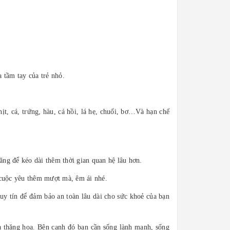
a tầm tay của trẻ nhỏ.
ịt, cá, trứng, hàu, cá hồi, lá hẹ, chuối, bơ…Và hạn chế
ăng để kéo dài thêm thời gian quan hệ lâu hơn.
ể cuộc yêu thêm mượt mà, êm ái nhé.
uy tín để đảm bảo an toàn lâu dài cho sức khoẻ của bạn
và thăng hoa. Bên cạnh đó bạn cần sống lành mạnh, sống