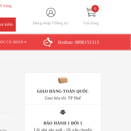
ửi hàng
0
Đăng nhập
Đăng ký
Giỏ hàng
Hotline:
0898151313
SÓC CÁ NHÂN
GIAO HÀNG TOÀN QUỐC
Giao hỏa tốc TP Huế
BẢO HÀNH 1 ĐỔI 1
Lỗi nhà sản xuất - lỗi vận chuyển
hiên