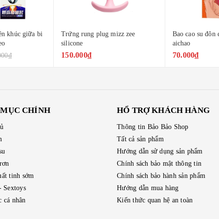
g rung plug mizz zee
Bao cao su đôn dên ngón tay
Gel
one
aichao
nón
.000₫
70.000₫
19
 MỤC CHÍNH
HỔ TRỢ KHÁCH HÀNG
hủ
Thông tin Bảo Bảo Shop
m
Tất cả sản phẩm
su
Hướng dẫn sử dụng sản phẩm
trơn
Chính sách bảo mật thông tin
ất tinh sớm
Chính sách bảo hành sản phẩm
- Sextoys
Hướng dẫn mua hàng
 cá nhân
Kiến thức quan hệ an toàn