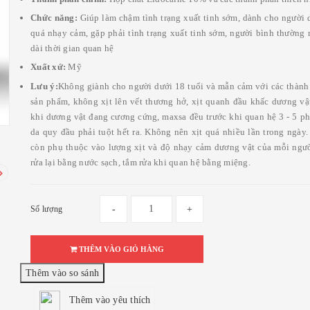
Chức năng:
Giúp làm chậm tình trạng xuất tinh sớm, dành cho người 
quá nhạy cảm, gặp phải tình trạng xuất tinh sớm, người bình thường
dài thời gian quan hệ
Xuất xứ:
Mỹ
Lưu ý:
Không giành cho người dưới 18 tuổi và mẫn cảm với các thành
sản phẩm, không xịt lên vết thương hở, xịt quanh đầu khấc dương vật
khi dương vật đang cương cứng, maxsa đều trước khi quan hệ 3 - 5 ph
da quy đầu phải tuột hết ra. Không nên xịt quá nhiều lần trong ngày
còn phụ thuộc vào lượng xịt và độ nhạy cảm dương vật của mỗi ngườ
rửa lại bằng nước sạch, tắm rửa khi quan hệ bằng miệng.
Số lượng
-
+
THÊM VÀO GIỎ HÀNG
Thêm vào yêu thích