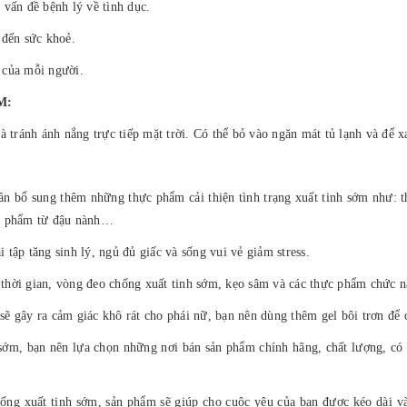
 vấn đề bệnh lý về tình dục.
 đến sức khoẻ.
a của mỗi người.
M:
 tránh ánh nắng trực tiếp mặt trời. Có thể bỏ vào ngăn mát tủ lạnh và để x
ần bổ sung thêm những thực phẩm cải thiện tình trạng xuất tinh sớm như: th
ực phẩm từ đậu nành…
i tập tăng sinh lý, ngủ đủ giấc và sống vui vẻ giảm stress.
i thời gian, vòng đeo chống xuất tinh sớm, kẹo sâm và các thực phẩm chức n
ể sẽ gây ra cảm giác khô rát cho phái nữ, bạn nên dùng thêm gel bôi trơn đ
h sớm, bạn nên lựa chọn những nơi bán sản phẩm chính hãng, chất lượng, có 
hống xuất tinh sớm, sản phẩm sẽ giúp cho cuộc yêu của bạn được kéo dài 