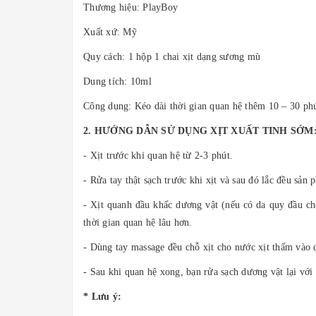
Thương hiệu: PlayBoy
Xuất xứ: Mỹ
Quy cách: 1 hộp 1 chai xịt dạng sương mù
Dung tích: 10ml
Công dụng: Kéo dài thời gian quan hệ thêm 10 – 30 ph
2. HƯỚNG DẪN SỬ DỤNG XỊT XUẤT TINH SỚM
- Xịt trước khi quan hệ từ 2-3 phút.
- Rửa tay thật sạch trước khi xịt và sau đó lắc đều sản 
- Xịt quanh đầu khấc dương vật (nếu có da quy đầu che 
thời gian quan hệ lâu hơn.
- Dùng tay massage đều chỗ xịt cho nước xịt thấm vào 
- Sau khi quan hệ xong, bạn rửa sạch dương vật lại với
* Lưu ý: