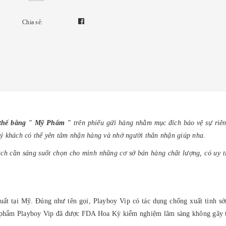
Chia sẻ:
y thế bằng " Mỹ Phẩm "
trên phiếu gửi hàng nhằm mục đích bảo vệ sự riên
ý khách có thể yên tâm nhận hàng và nhờ người thân nhận giúp nha.
ch cần sáng suốt chọn cho mình nhũng cơ sở bán hàng chất lượng, có uy tí
ất tại Mỹ. Đúng như tên gọi, Playboy Vip có tác dụng chống xuất tinh sớ
phẩm Playboy Vip đã được FDA Hoa Kỳ kiểm nghiệm lâm sàng không gây tá