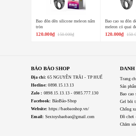
ôn dên silicone meleon nấm
Bao cao su đôn dên khúc giữa bi
Trứn
meleon có quai đeo
silic
000₫
120.000₫
150
150.000₫
150.000₫
BẢO BẢO SHOP
DANH
Địa chỉ:
65 NGUYỄN TRÃI - TP HUẾ
Trang c
Hotline:
0898.15.13.13
Sản phẩ
Zalo :
0898.15.13.13
-
0985.777.130
Bao cao 
Facebook:
BảoBảo-Shop
Gel bôi 
Website:
https://baobaoshop.vn/
Chống xu
Email:
Sextoysbaobao@gmail.com
Đồ chơi 
Chăm sóc