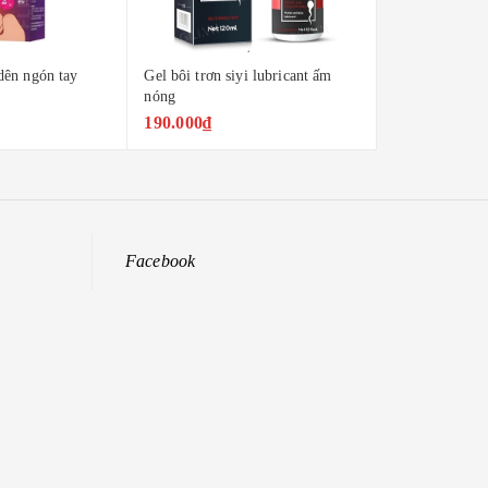
 bôi trơn siyi lubricant ấm
Gel bôi trơn siyi lubricant mát
Ge
g
lạnh
lu
0.000₫
190.000₫
1
Facebook