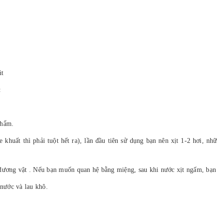
út
:
phẩm.
khuất thì phải tuột hết ra), lần đầu tiên sử dụng bạn nên xịt 1-2 hơi, nh
dương vật . Nếu bạn muốn quan hệ bằng miệng, sau khi nước xịt ngấm, bạn 
 nước và lau khô.