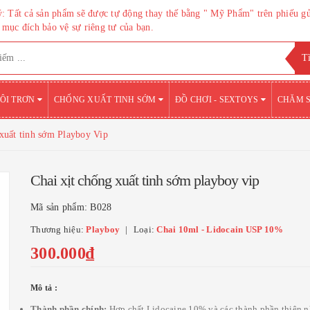
: Tất cả sản phẩm sẽ được tự động thay thế bằng " Mỹ Phẩm" trên phiếu g
mục đích bảo vệ sự riêng tư của bạn.
BÔI TRƠN
CHỐNG XUẤT TINH SỚM
ĐỒ CHƠI - SEXTOYS
CHĂM 
 xuất tinh sớm Playboy Vip
Chai xịt chống xuất tinh sớm playboy vip
Mã sản phẩm:
B028
Thương hiệu:
Playboy
Loại:
Chai 10ml - Lidocain USP 10%
300.000₫
Mô tả :
Thành phần chính:
Hợp chất Lidocaine 10% và các thành phần thiên n