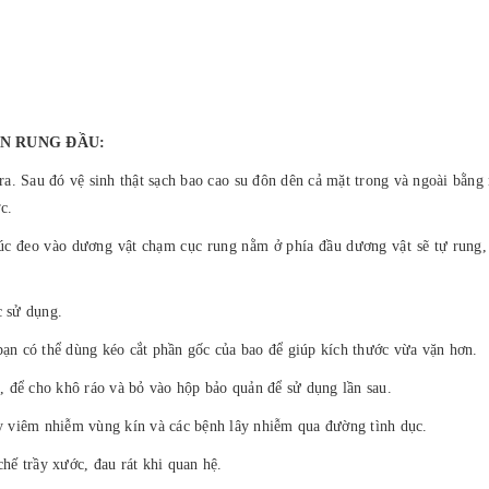
ÊN RUNG ĐẦU:
 ra. Sau đó vệ sinh thật sạch bao cao su đôn dên cả mặt trong và ngoài bằng
c.
c đeo vào dương vật chạm cục rung nằm ở phía đầu dương vật sẽ tự rung, 
c sử dụng.
bạn có thể dùng kéo cắt phần gốc của bao để giúp kích thước vừa vặn hơn.
n, để cho khô ráo và bỏ vào hộp bảo quản để sử dụng lần sau.
 viêm nhiễm vùng kín và các bệnh lây nhiễm qua đường tình dục.
chế trầy xước, đau rát khi quan hệ.