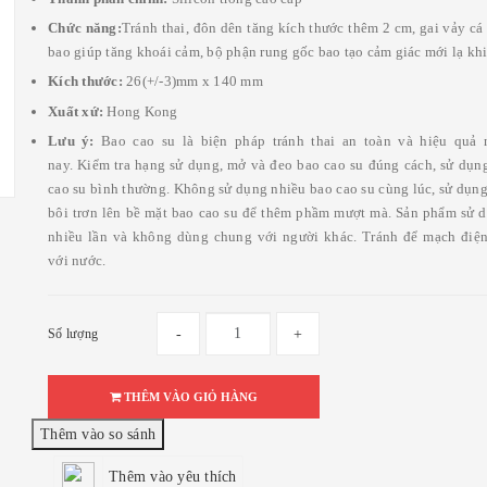
Chức năng:
Tránh thai, đôn dên tăng kích thước thêm 2 cm, gai vảy cá
bao giúp tăng khoái cảm, bộ phận rung gốc bao tạo cảm giác mới lạ khi
Kích thước:
26(+/-3)mm x 140 mm
Xuất xứ:
Hong Kong
Lưu ý:
Bao cao su là biện pháp tránh thai an toàn và hiệu quả 
nay. Kiểm tra hạng sử dụng, mở và đeo bao cao su đúng cách, sử dụn
cao su bình thường. Không sử dụng nhiều bao cao su cùng lúc, sử dụn
bôi trơn lên bề mặt bao cao su để thêm phầm mượt mà. Sản phẩm sử 
nhiều lần và không dùng chung với người khác. Tránh để mạch điện
với nước.
Số lượng
-
+
THÊM VÀO GIỎ HÀNG
Thêm vào yêu thích