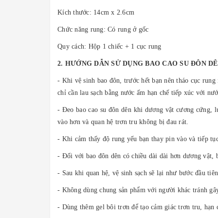
Kích thước: 14cm x 2.6cm
Chức năng rung: Có rung ở gốc
Quy cách: Hộp 1 chiếc + 1 cục rung
2. HƯỚNG DẪN SỬ DỤNG BAO CAO SU ĐÔN D
- Khi vệ sinh bao đôn, trước hết bạn nên tháo cục rung
chỉ cần lau sạch bằng nước ấm hạn chế tiếp xúc với nướ
- Đeo bao cao su đôn dên khi dương vật cương cứng, lú
vào hơn và quan hệ trơn tru không bị đau rát.
- Khi cảm thấy độ rung yếu bạn thay pin vào và tiếp tụ
- Đối với bao đôn dên có chiều dài dài hơn dương vật, 
- Sau khi quan hệ, vệ sinh sạch sẽ lại như bước đầu tiê
- Không dùng chung sản phẩm với người khác tránh gây
- Dùng thêm gel bôi trơn để tạo cảm giác trơn tru, hạn 