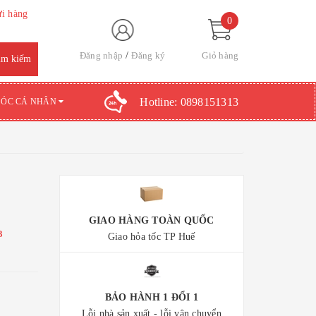
ửi hàng
0
Đăng nhập
Đăng ký
Giỏ hàng
Hotline:
0898151313
SÓC CÁ NHÂN
GIAO HÀNG TOÀN QUỐC
3
Giao hỏa tốc TP Huế
BẢO HÀNH 1 ĐỔI 1
Lỗi nhà sản xuất - lỗi vận chuyển