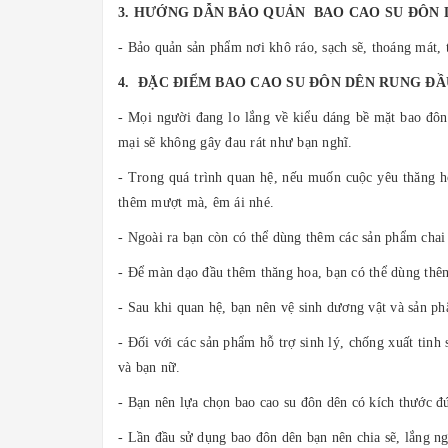
3. HƯỚNG DẪN BẢO QUẢN BAO CAO SU ĐÔN 
- Bảo quản sản phẩm nơi khô ráo, sạch sẽ, thoáng mát, t
4. ĐẶC ĐIỂM BAO CAO SU ĐÔN DÊN RUNG ĐẦ
- Mọi người đang lo lắng về kiểu dáng bề mặt bao đôn 
mại sẽ không gây đau rát như bạn nghĩ.
- Trong quá trình quan hệ, nếu muốn cuộc yêu thăng ho
thêm mượt mà, êm ái nhé.
- Ngoài ra bạn còn có thể dùng thêm các sản phẩm chai 
- Để màn dạo đầu thêm thăng hoa, bạn có thể dùng thê
- Sau khi quan hệ, bạn nên vệ sinh dương vật và sản p
- Đối với các sản phẩm hỗ trợ sinh lý, chống xuất tin
và bạn nữ.
- Bạn nên lựa chọn bao cao su đôn dên có kích thước đ
- Lần đầu sử dụng bao đôn dên bạn nên chia sẽ, lắng ng