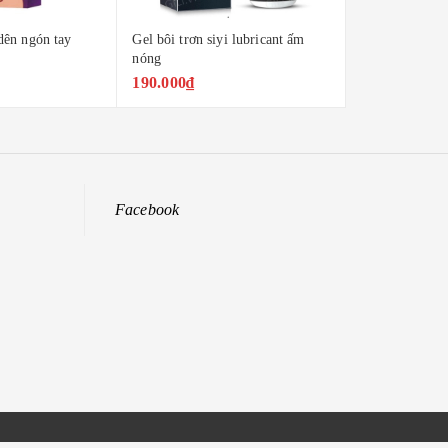
dên ngón tay
Gel bôi trơn siyi lubricant ấm
Gel bôi trơn si
nóng
lạnh
190.000₫
190.000₫
Facebook