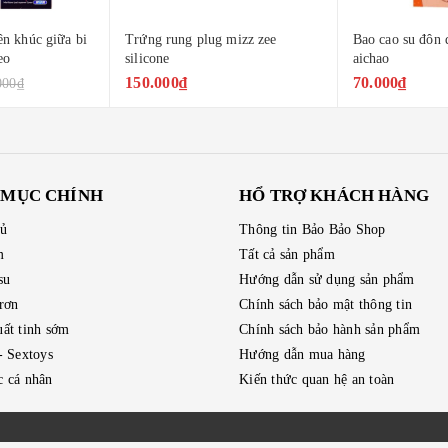
ên khúc giữa bi
Trứng rung plug mizz zee
Bao cao su đôn 
eo
silicone
aichao
150.000₫
70.000₫
000₫
 MỤC CHÍNH
HỔ TRỢ KHÁCH HÀNG
hủ
Thông tin Bảo Bảo Shop
m
Tất cả sản phẩm
su
Hướng dẫn sử dụng sản phẩm
trơn
Chính sách bảo mật thông tin
ất tinh sớm
Chính sách bảo hành sản phẩm
- Sextoys
Hướng dẫn mua hàng
 cá nhân
Kiến thức quan hệ an toàn