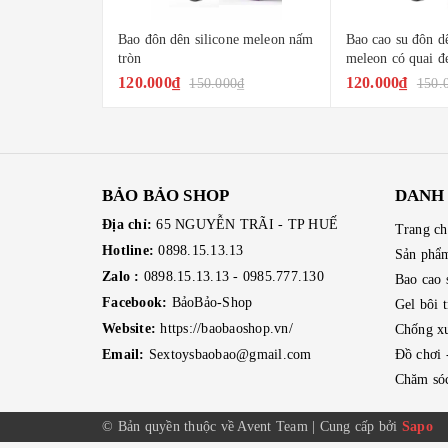
Bao đôn dên silicone meleon nấm
Bao cao su đôn d
tròn
meleon có quai đ
120.000₫
120.000₫
150.000₫
150.
BẢO BẢO SHOP
DANH
Địa chỉ:
65 NGUYỄN TRÃI - TP HUẾ
Trang c
Hotline:
0898.15.13.13
Sản phẩ
Zalo :
0898.15.13.13
-
0985.777.130
Bao cao 
Facebook:
BảoBảo-Shop
Gel bôi 
Website:
https://baobaoshop.vn/
Chống xu
Email:
Sextoysbaobao@gmail.com
Đồ chơi 
Chăm sóc
© Bản quyền thuộc về Avent Team
|
Cung cấp bởi
Sapo