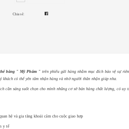
Chia sẻ:
y thế bằng " Mỹ Phẩm "
trên phiếu gửi hàng nhằm mục đích bảo vệ sự riên
ý khách có thể yên tâm nhận hàng và nhờ người thân nhận giúp nha.
ch cần sáng suốt chọn cho mình nhũng cơ sở bán hàng chất lượng, có uy tí
 quan hệ và gia tăng khoái cảm cho cuộc giao hợp
n y tế