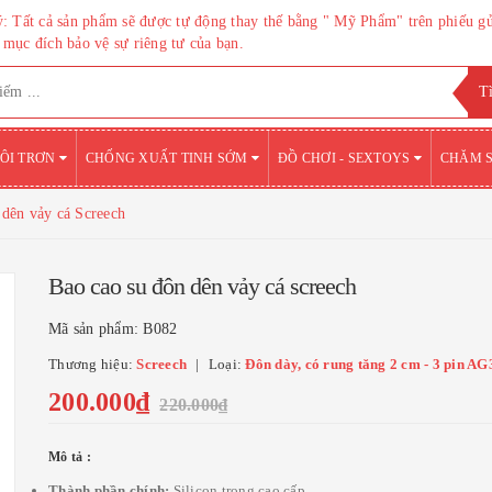
: Tất cả sản phẩm sẽ được tự động thay thế bằng " Mỹ Phẩm" trên phiếu g
mục đích bảo vệ sự riêng tư của bạn.
BÔI TRƠN
CHỐNG XUẤT TINH SỚM
ĐỒ CHƠI - SEXTOYS
CHĂM 
 dên vảy cá Screech
Bao cao su đôn dên vảy cá screech
Mã sản phẩm:
B082
Thương hiệu:
Screech
Loại:
Đôn dày, có rung tăng 2 cm - 3 pin AG
200.000₫
220.000₫
Mô tả :
Thành phần chính:
Silicon trong cao cấp