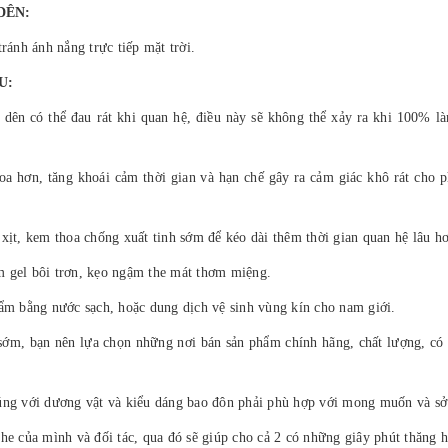
DÊN:
ránh ánh nắng trực tiếp mặt trời.
U:
dên có thể đau rát khi quan hệ, điều này sẽ không thể xảy ra khi 100% l
a hơn, tăng khoái cảm thời gian và hạn chế gây ra cảm giác khô rát cho p
xịt, kem thoa chống xuất tinh sớm để kéo dài thêm thời gian quan hệ lâu h
m gel bôi trơn, kẹo ngậm the mát thơm miệng.
hẩm bằng nước sạch, hoặc dung dịch vệ sinh vùng kín cho nam giới.
h sớm, bạn nên lựa chọn những nơi bán sản phẩm chính hãng, chất lượng, có 
úng với dương vật và kiểu dáng bao đôn phải phù hợp với mong muốn và sở 
he của mình và đối tác, qua đó sẽ giúp cho cả 2 có những giây phút thăng h